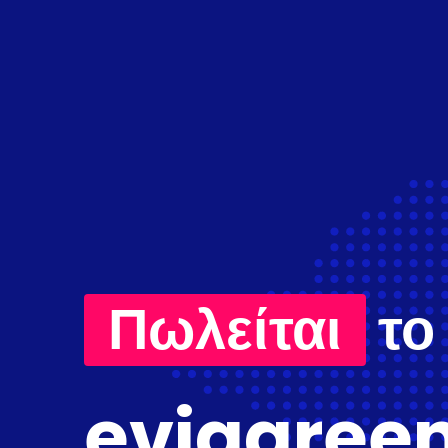
Πωλείται
το
eviagreen