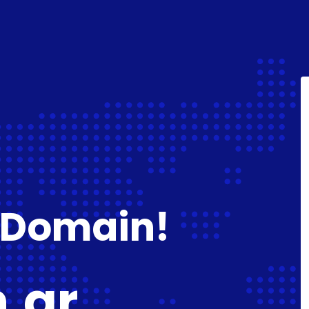
 Domain!
.gr