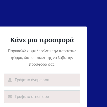
Κάνε μια προσφορά
Παρακαλώ συμπληρώστε την παρακάτω
φόρμα, ώστε ο πωλητής να λάβει την
προσφορά σας.