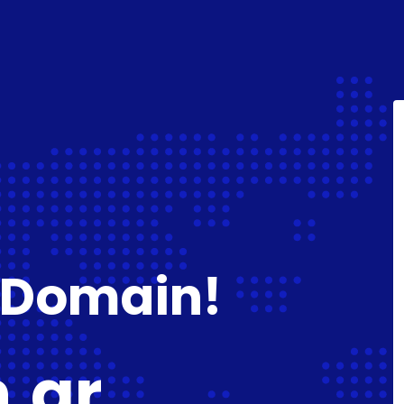
 Domain!
.gr