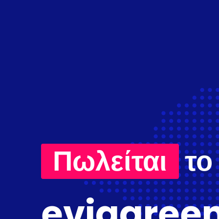
Πωλείται
το
eviagreen